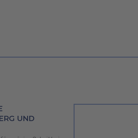
SÄGEN
E
BERG UND