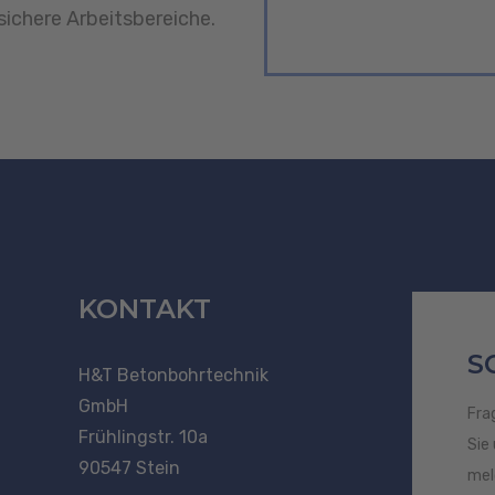
 sichere Arbeitsbereiche.
KONTAKT
S
H&T Betonbohrtechnik
GmbH
Fra
Frühlingstr. 10a
Sie
90547 Stein
mel