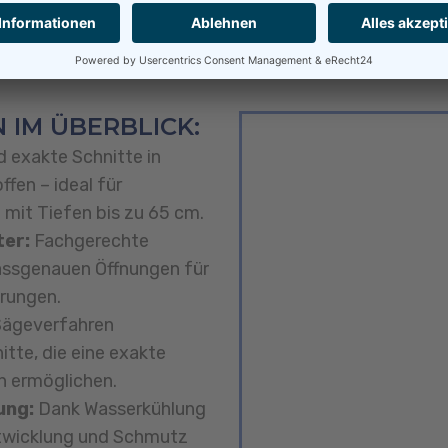
K DES FACHVERBANDS BETONBOH
 IM ÜBERBLICK:
 exakte Schnitte in
fen – ideal für
mit Tiefen bis zu 65 cm.
ter:
Fachgerechte
assgenauen Öffnungen für
hrungen.
Sägeverfahren
tte, die eine exakte
n ermöglichen.
ung:
Dank Wasserkühlung
twicklung und Schmutz