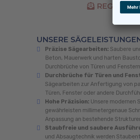
REGELWER
UNSERE SÄGELEISTUNGEN
Präzise Sägearbeiten:
Saubere und
Beton, Mauerwerk und harten Baustof
Durchbrüche von Türen und Fenstern 
Durchbrüche für Türen und Fens
Sägearbeiten zur Anfertigung von p
Türen, Fenster oder andere Durchfü
Hohe Präzision:
Unsere modernen 
gewährleisten millimetergenaue Schni
Anpassung an bestehende Strukture
Staubfreie und saubere Ausführ
und Absaugtechnik werden Stauben