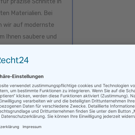
für präzise Schnitte in
en Materialien. Bei
 wir auf modernste
um Ihnen saubere und
ll, zuverlässig und mit
der Anpassungen:
atte Schnitte,
Arbeitsweise.