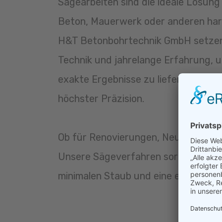
Sägearbeiten sind die ideale Lösung 
Beton, Mauerwerk oder anderen hart
H&T Betonbohrtechnik GmbH setzen
Technik und jahrelange Erfahrung, 
exakte Ergebnisse zu liefern – schne
höchster Präzision.
Ob für Renovierungen, Neubauten o
Unsere Sägeverfahren sorgen für gl
minimalen Staub und eine effiziente 