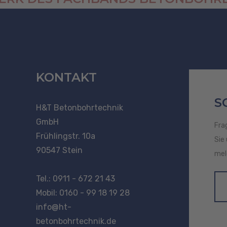
KONTAKT
S
H&T Betonbohrtechnik
GmbH
Fra
Frühlingstr. 10a
Sie
90547 Stein
mel
Tel.: 0911 - 672 21 43
Mobil: 0160 - 99 18 19 28
info@ht-
betonbohrtechnik.de