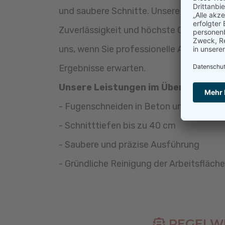
und saubere Schnitte. Unsere Arbeitsweis
Zuverlässigkeit und höchste Qualität. En
uns, wenn Sie professionelle Ausführung
Ergebnisse erwarten.
Unsere Leistungen im Überblick:
- Fugenschneiden in Beton und Asphalt
- Schnitttiefen bis zu 40 cm
- Saubere und präzise Ausführung
- Gründliche Reinigung der Arbeitsfläche
REGELWE