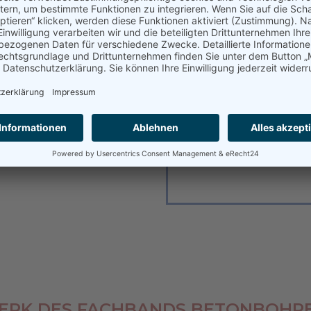
e steht für Effizienz,
tscheiden Sie sich für
 und langlebige
RK DES FACHBANDS BETONBOHRE